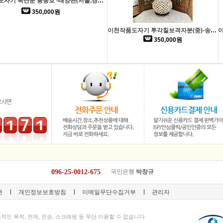
이천작품도자기 목단분 용충호 -태양관(서울,경기일부 배송가능)
350,000원
이천작품도자기 투각칠보격자분(중)-송매(서울,경기일부 배송가능)
350,000원
096-25-0012-675
국민은행
박창규
관
개인정보보호방침
이메일무단수집거부
관리자
적인 목적, 전재, 전송, 스크래핑 등 무단 이용할 수 없습니다.