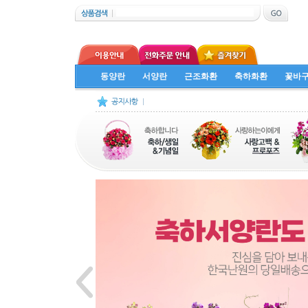
동양란
서양란
근조화환
축하화환
꽃바