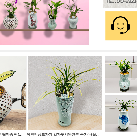
이천작품도자기 분청자 칠보문-달마중투 (서울,경기일부 배송가능)
이천작품도자기 일자투각목단분-금기(서울,경기일부 배송가능)