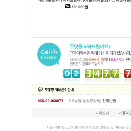
이천작품도자기 백자달항아리-채운화(서울,경기일부 배송가능)
320,000원
068-02-060073
NH농협(농협중앙회)
한국난원
고객센터
이용약
사전 서면 승인없이 본 사이트의정보, 컨텐츠 및 UI등을 상업