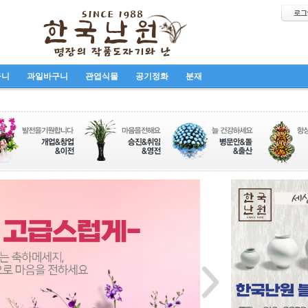
구니
과일바구니
관엽식물
공기정화
분재