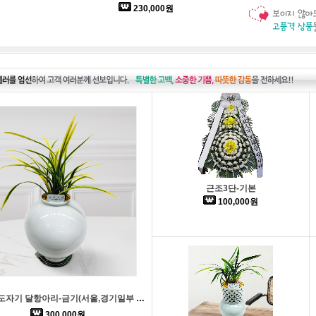
230,000원
근조3단-기본
100,000원
이천작품도자기 달항아리-금기(서울,경기일부 배송가능)
300,000원