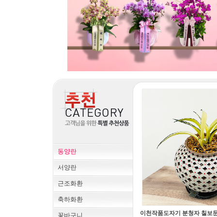
동양란
서양란
근조화환
축하화환
꽃바구니