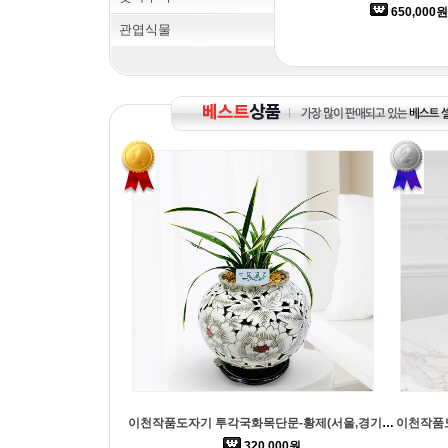
650,000원
관엽식물
이천작품도자기 투각국화목단문-황제(서울,경기일부 배송가능)
320,000원