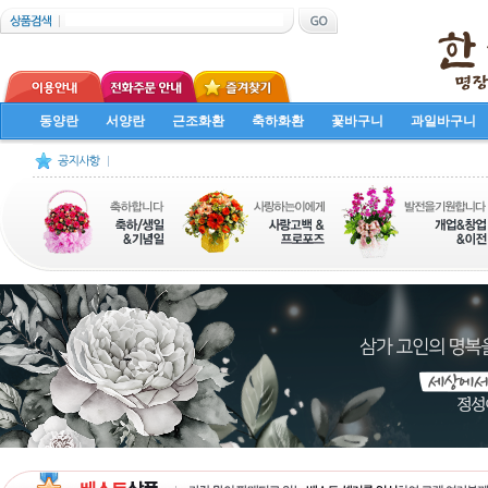
동양란
서양란
근조화환
축하화환
꽃바구니
과일바구니