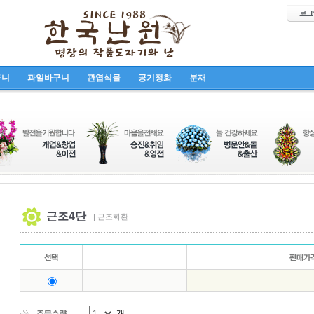
구니
과일바구니
관엽식물
공기정화
분재
근조4단
| 근조화환
개