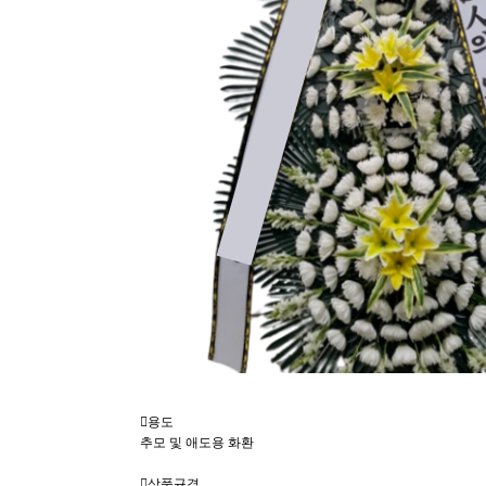
용도
추모 및 애도용 화환
상품규격